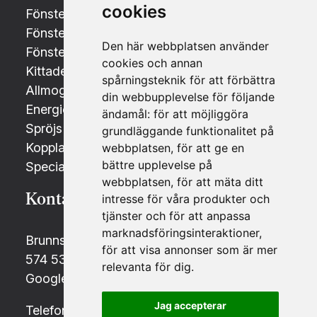
cookies
Fönsterbyte i Jönköping
Fönsterbyte i Norrköping
Den här webbplatsen använder
Fönsterbyte i Växjö
cookies och annan
Kittade fönster med äkta spröjs
spårningsteknik för att förbättra
Allmogefönster i gammal stil
din webbupplevelse för följande
Energieffektiva fönster & Energifönster
ändamål:
för att möjliggöra
Spröjs till fönster - Olika typer och stilar
grundläggande funktionalitet på
Kopplade fönster 2+1 och 1+1
webbplatsen
,
för att ge en
bättre upplevelse på
Specialtillverkade fönster och dörrar
webbplatsen
,
för att mäta ditt
Kontakt
Sociala medier
intresse för våra produkter och
tjänster och för att anpassa
marknadsföringsinteraktioner
,
Brunnsvägen 13
Facebook
för att visa annonser som är mer
574 53 Holsbybrunn
relevanta för dig
.
Instagram
Google maps
Jag accepterar
Telefon