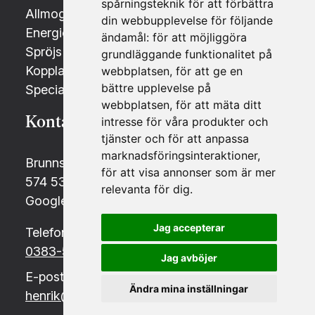
spårningsteknik för att förbättra
Allmogefönster i gammal stil
din webbupplevelse för följande
Energieffektiva fönster & Energifönster
ändamål:
för att möjliggöra
Spröjs till fönster - Olika typer och stilar
grundläggande funktionalitet på
Kopplade fönster 2+1 och 1+1
webbplatsen
,
för att ge en
bättre upplevelse på
Specialtillverkade fönster och dörrar
webbplatsen
,
för att mäta ditt
Kontakt
Sociala medier
intresse för våra produkter och
tjänster och för att anpassa
marknadsföringsinteraktioner
,
Brunnsvägen 13
Facebook
för att visa annonser som är mer
574 53 Holsbybrunn
relevanta för dig
.
Instagram
Google maps
Jag accepterar
Telefon
0383-500 75
Jag avböjer
E-post
Ändra mina inställningar
henrik@holsbyfonster.se