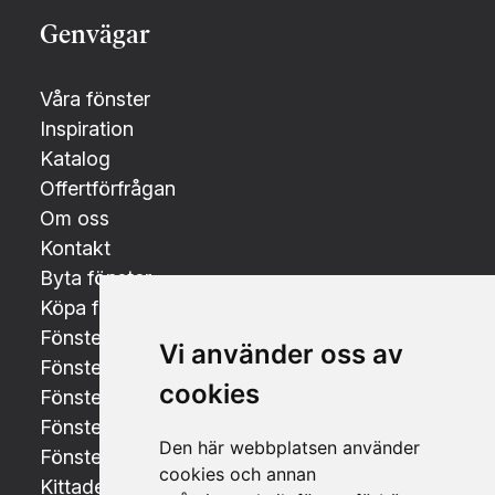
Genvägar
Våra fönster
Inspiration
Katalog
Offertförfrågan
Om oss
Kontakt
Byta fönster
Köpa fönster
Fönsterdörrar
Vi använder oss av
Fönsterbyte i Linköping
cookies
Fönsterbyte i Jönköping
Fönsterbyte i Norrköping
Den här webbplatsen använder
Fönsterbyte i Växjö
cookies och annan
Kittade fönster med äkta spröjs